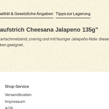
alität & Gesetzliche Angaben
Tipps zur Lagerung
aufstrich Cheesana Jalapeno 135g"
rtschmelzend, cremig und mit feuriger Jalapeño-Note  dieser
cken geeignet.
Shop-Service
Versandkosten
Impressum
AGB